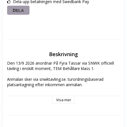
Dela upp betalningen med Swedbank Pay
DELA
Beskrivning
Den 13/9 2026 anordnar På Fyra Tassar via SNWK officiell 
tävling i enskilt moment, TEM Behållare klass 1.
Anmälan sker via snwktavling.se. turordningsbaserad 
platsantagning efter inkommen anmälan.
Hjärtligt välkomna!
Visa mer
Länk till anmälan