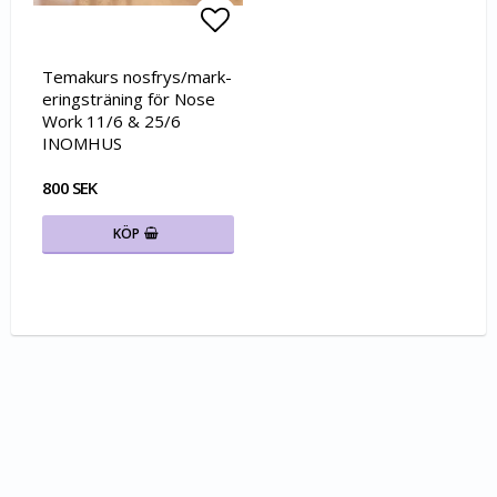
Lägg till i favoritlistan
Temakurs n­o­s­f­r­y­s­/­m­a­r­k­
e­r­i­n­g­s­t­r­ä­n­i­n­g för Nose
Work 11/6 & 25/6
INOMHUS
800 SEK
KÖP