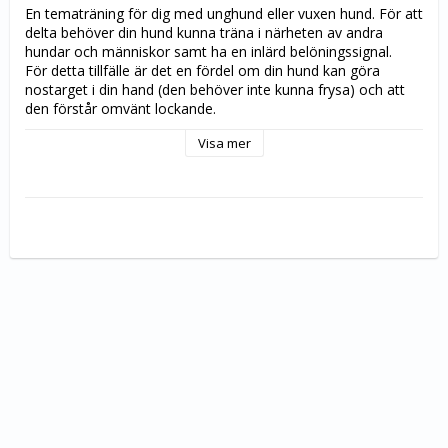
En tematräning för dig med unghund eller vuxen hund. För att 
delta behöver din hund kunna träna i närheten av andra 
hundar och människor samt ha en inlärd belöningssignal.
För detta tillfälle är det en fördel om din hund kan göra 
nostarget i din hand (den behöver inte kunna frysa) och att 
den förstår omvänt lockande.
Vi kommer att gå igenom grunderna för övningarna, 
Visa mer
frystarget, samt att hunden kan börja frysa på ett eller flera 
föremål innan vi lägger till doften eukalyptus. Du får också 
lära din hund belöningsförväntan framför den vilket gör det 
lättare för den att hålla kvar istället för att vända sig mot dig.
Torsdagarna den 11/6 och 25/6 kl. 17:00-18:30
Det finns 5 platser (Minst 3 för att tematräningen ska bli av)
Instruktör för tematräningen är Lena Asklöf West
Klickerinstruktör genom Canis
Allmänlydnadsinstruktör genom SBK
Tävlingslydnadsinstruktör under utbildning
Läs mer om våra köpvillkor 
här.