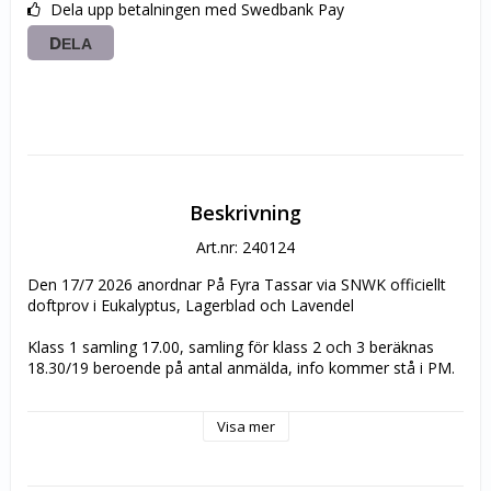
Dela upp betalningen med Swedbank Pay
DELA
Beskrivning
Art.nr: 240124
Den 17/7 2026 anordnar På Fyra Tassar via SNWK officiellt 
doftprov i Eukalyptus, Lagerblad och Lavendel
Klass 1 samling 17.00, samling för klass 2 och 3 beräknas 
18.30/19 beroende på antal anmälda, info kommer stå i PM.
Anmälan sker via snwktavling.se där du måste skapa ett 
Visa mer
konto , var extra noga när du fyller i din hunds uppgifter så 
att det blir rätt,  annars kommer inte resultatet registreras.
Turordningsbaserad platsantagning efter inkommen anmälan