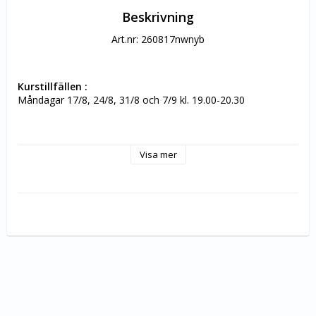
Beskrivning
Art.nr: 260817nwnyb
Kurstillfällen :
Måndagar 17/8, 24/8, 31/8 och 7/9 kl. 19.00-20.30
5 platser (minst 4 för att kursen ska bli av) 
Visa mer
Vi kommer kommer att vara både inomhus och utomhus. 
På denna kurs i Nosework ska hunden lära sig att känna igen 
och hitta doften eukalyptus.
Vi kommer att prova på behållarsök, inomhussök, 
utomhussök och fordonssök.
Nosework passar alla typer av hundar! Hundarna blir trötta 
och nöjda och du som hundägare får lära dig hur du aktiverar 
din hund på ett roligt och effektivt sätt. Hunden stärker sitt 
självförtroende genom att använda nosen och du lär dig läsa 